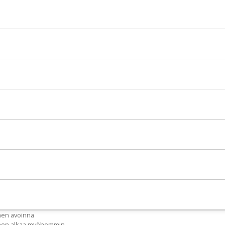
nen avoinna
inen alkaa myöhemmin