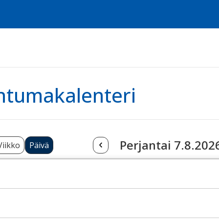
htumakalenteri
Perjantai 7.8.202
Viikko
Päivä