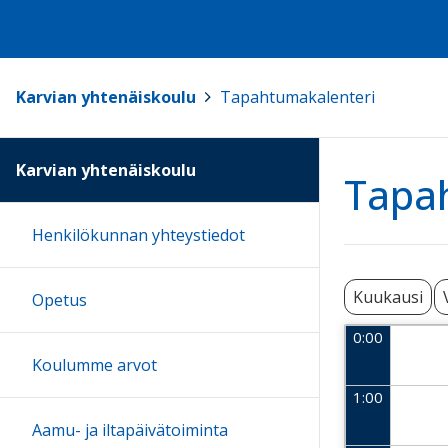
Karvian yhtenäiskoulu
>
Tapahtumakalenteri
Karvian yhtenäiskoulu
Tapa
Henkilökunnan yhteystiedot
Kuukausi
Opetus
0:00
Koulumme arvot
1:00
Aamu- ja iltapäivätoiminta