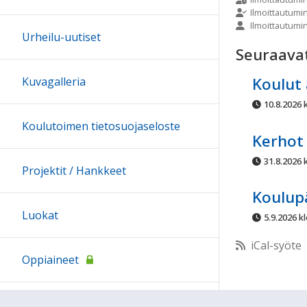
Ilmoittautumi
Ilmoittautumi
10:00
Urheilu-uutiset
Seuraava
11:00
Koulut 
Kuvagalleria
10.8.2026 k
12:00
Koulutoimen tietosuojaseloste
Kerhot 
13:00
31.8.2026 k
Projektit / Hankkeet
14:00
Koulup
Luokat
5.9.2026 kl
15:00
iCal-syöte
Oppiaineet
16:00
Arkisto