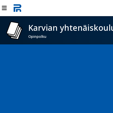
Karvian yhtenäiskoul
Opinpolku