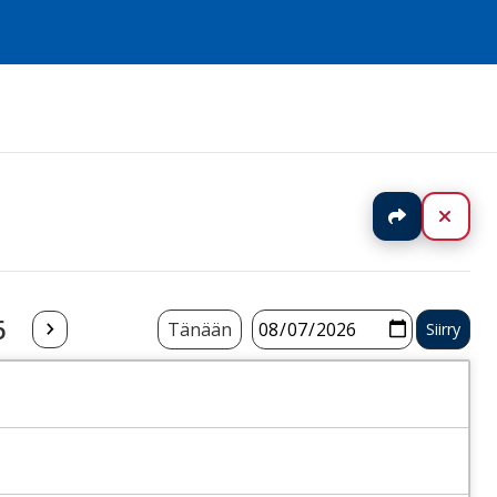
Jaa
Sulj
6
Tänään