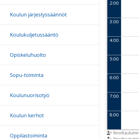
2:00
Koulun järjestyssäännöt
3:00
Koulukuljetussääntö
4:00
Opiskeluhuolto
5:00
Sopu-toiminta
6:00
Koulunuorisotyö
7:00
8:00
Koulun kerhot
9:00
Ilmoittautumi
Oppilastoiminta
Ilmoittautum