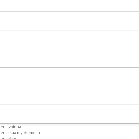
nen avoinna
inen alkaa myöhemmin
nen tehty