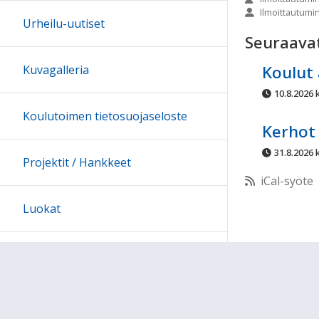
Ilmoittautumi
10:00
Urheilu-uutiset
Seuraava
11:00
Koulut 
Kuvagalleria
10.8.2026 k
12:00
Koulutoimen tietosuojaseloste
Kerhot 
13:00
31.8.2026 k
Projektit / Hankkeet
iCal-syöte
14:00
Luokat
15:00
Oppiaineet
16:00
Arkisto
17:00