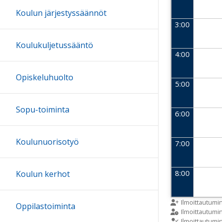
Koulun järjestyssäännöt
3:00
Koulukuljetussääntö
4:00
Opiskeluhuolto
5:00
Sopu-toiminta
6:00
Koulunuorisotyö
7:00
8:00
Koulun kerhot
9:00
Ilmoittautumi
Oppilastoiminta
Ilmoittautum
Ilmoittautumi