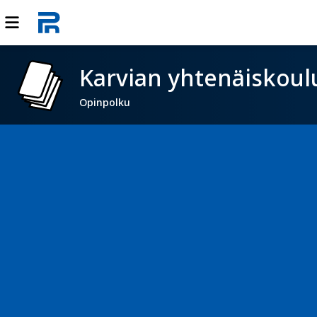
Karvian yhtenäiskoul
Opinpolku