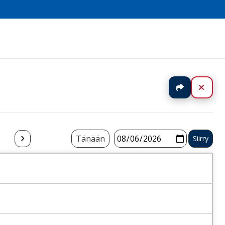
Jaa
Sulj
Tänään