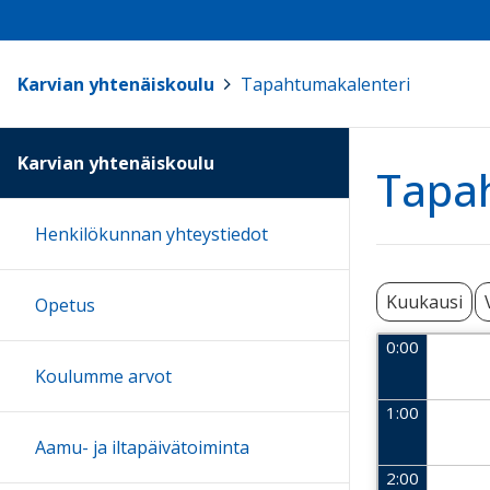
Karvian yhtenäiskoulu
>
Tapahtumakalenteri
Karvian yhtenäiskoulu
Tapa
Henkilökunnan yhteystiedot
Kuukausi
Opetus
0:00
Koulumme arvot
1:00
Aamu- ja iltapäivätoiminta
2:00