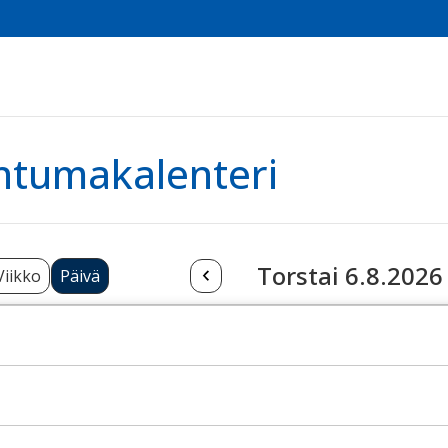
htumakalenteri
Torstai 6.8.2026
Viikko
Päivä