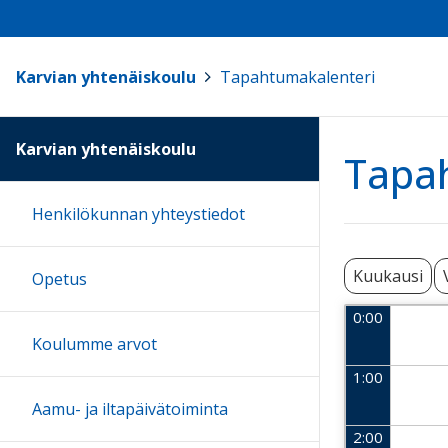
Karvian yhtenäiskoulu
>
Tapahtumakalenteri
Karvian yhtenäiskoulu
Tapa
Henkilökunnan yhteystiedot
Kuukausi
Opetus
0:00
Koulumme arvot
1:00
Aamu- ja iltapäivätoiminta
2:00