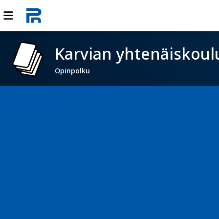
Karvian yhtenäiskoul
Opinpolku