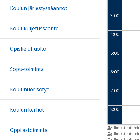
Koulun järjestyssäännöt
3:00
Koulukuljetussääntö
4:00
Opiskeluhuolto
5:00
Sopu-toiminta
6:00
Koulunuorisotyö
7:00
8:00
Koulun kerhot
9:00
Ilmoittautumi
Oppilastoiminta
Ilmoittautum
Ilmoittautumi