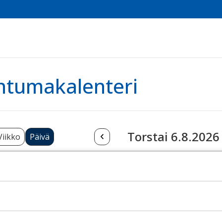
htumakalenteri
Torstai 6.8.2026
Viikko
Päivä