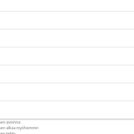
nen avoinna
inen alkaa myöhemmin
nen tehty