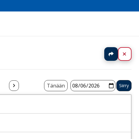
Jaa
Sulj
Tänään