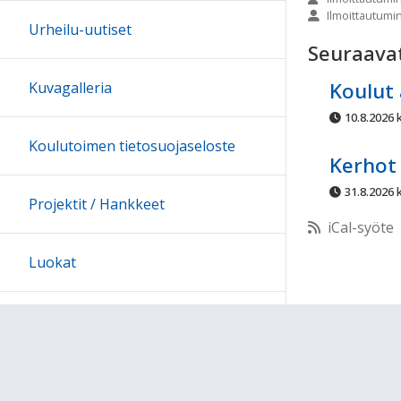
Ilmoittautumi
10:00
Urheilu-uutiset
Seuraava
11:00
Koulut 
Kuvagalleria
10.8.2026 k
12:00
Koulutoimen tietosuojaseloste
Kerhot 
13:00
31.8.2026 k
Projektit / Hankkeet
iCal-syöte
14:00
Luokat
15:00
Oppiaineet
16:00
Arkisto
17:00