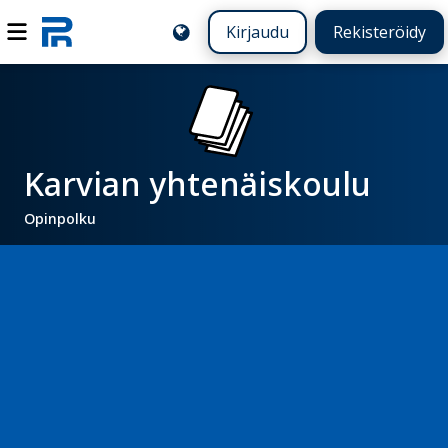
Kirjaudu
Rekisteröidy
Karvian yhtenäiskoulu
Opinpolku