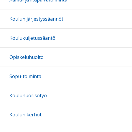
20:00
Koulun järjestyssäännöt
21:00
Koulukuljetussääntö
22:00
Opiskeluhuolto
23:00
Sopu-toiminta
Koulunuorisotyö
Koulun kerhot