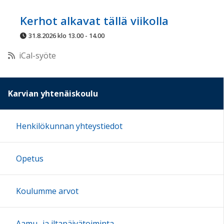
Kerhot alkavat tällä viikolla
13:00
31.8.2026 klo 13.00 - 14.00
iCal-syöte
14:00
15:00
Karvian yhtenäiskoulu
16:00
Henkilökunnan yhteystiedot
17:00
Opetus
18:00
Koulumme arvot
19:00
Aamu- ja iltapäivätoiminta