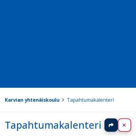
Karvian yhtenäiskoulu
>
Tapahtumakalenteri
Tapahtumakalenteri
Jaa
Sul