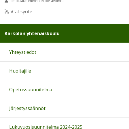
Ilmoittautuminen ei ole avoinna
10:00
iCal-syöte
11:00
Kärkölän yhtenäiskoulu
12:00
Yhteystiedot
13:00
Huoltajille
14:00
15:00
Opetussuunnitelma
16:00
Järjestyssäännöt
17:00
Lukuvuosisuunnitelma 2024-2025