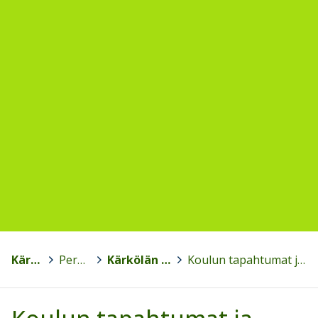
Kärkölä
>
Perusopetus
>
Kärkölän yhtenäiskoulu
>
Koulun tapahtumat ja tilaisuudet