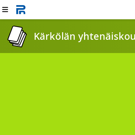
Kärkölän yhtenäiskou