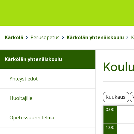
Kärkölä
>
Perusopetus
>
Kärkölän yhtenäiskoulu
>
K
Kärkölän yhtenäiskoulu
Koulu
Yhteystiedot
Kuukausi
Huoltajille
0:00
Opetussuunnitelma
1:00