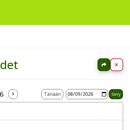
udet
Jaa
Sulj
26
Tänään