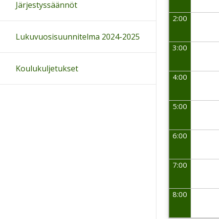
Järjestyssäännöt
2:00
Lukuvuosisuunnitelma 2024-2025
3:00
Koulukuljetukset
4:00
5:00
6:00
7:00
8:00