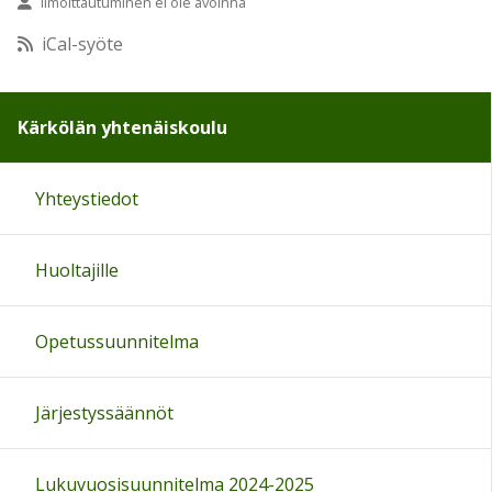
Ilmoittautuminen ei ole avoinna
10:00
iCal-syöte
11:00
Kärkölän yhtenäiskoulu
12:00
Yhteystiedot
13:00
Huoltajille
14:00
15:00
Opetussuunnitelma
16:00
Järjestyssäännöt
17:00
Lukuvuosisuunnitelma 2024-2025