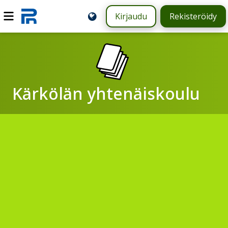
Kirjaudu
Rekisteröidy
Kärkölän yhtenäiskoulu