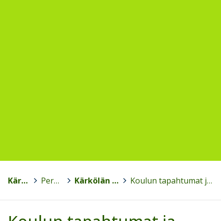
Kärkölä
>
Perusopetus
>
Kärkölän yhtenäiskoulu
>
Koulun tapahtumat ja tilaisuudet