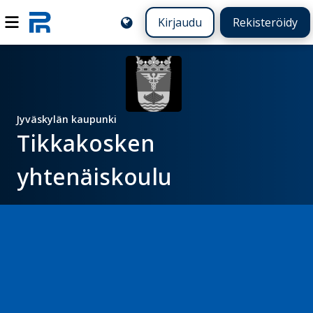
Kirjaudu
Rekisteröidy
Jyväskylän kaupunki
Tikkakosken
yhtenäiskoulu