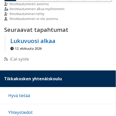
9:00
Ilmoittautuminen avoinna
Ilmoittautuminen alkaa myöhemmin
Ilmoittautuminen tehty
Ilmoittautuminen ei ole avoinna
10:00
Seuraavat tapahtumat
11:00
Lukuvuosi alkaa
12. elokuuta 2026
12:00
iCal-syöte
13:00
Tikkakosken yhtenäiskoulu
14:00
Hyvä tietää
15:00
Yhteystiedot
16:00