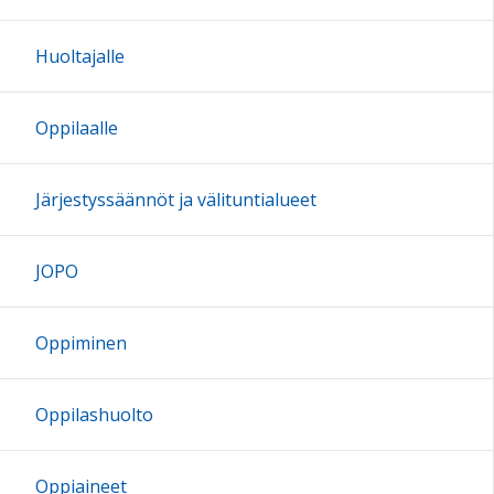
17:00
Huoltajalle
18:00
Oppilaalle
19:00
Järjestyssäännöt ja välituntialueet
20:00
JOPO
21:00
Oppiminen
22:00
Oppilashuolto
23:00
Oppiaineet