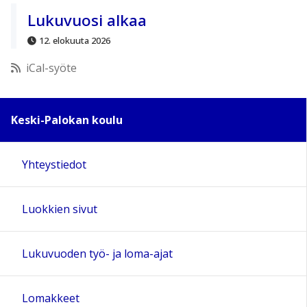
11:00
Lukuvuosi alkaa
12. elokuuta 2026
12:00
iCal-syöte
13:00
Keski-Palokan koulu
14:00
Yhteystiedot
15:00
Luokkien sivut
16:00
17:00
Lukuvuoden työ- ja loma-ajat
18:00
Lomakkeet