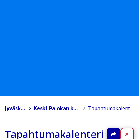
Jyväskylä
>
Keski-Palokan koulu
>
Tapahtumakalenteri
Tapahtumakalenteri
Jaa
Sul