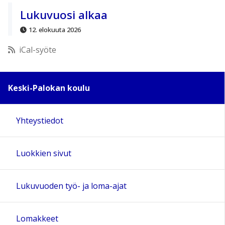
11:00
Lukuvuosi alkaa
12. elokuuta 2026
12:00
iCal-syöte
13:00
Keski-Palokan koulu
14:00
Yhteystiedot
15:00
Luokkien sivut
16:00
17:00
Lukuvuoden työ- ja loma-ajat
18:00
Lomakkeet