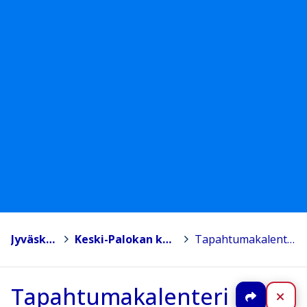
Jyväskylä
>
Keski-Palokan koulu
>
Tapahtumakalenteri
Tapahtumakalenteri
Jaa
Sul