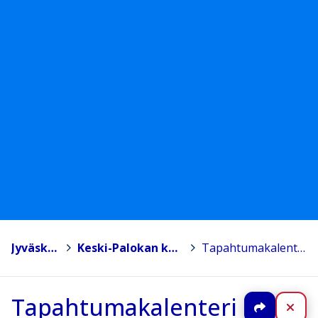
Jyväskylä
>
Keski-Palokan koulu
>
Tapahtumakalenteri
Tapahtumakalenteri
Jaa
Sul