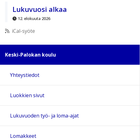
11:00
Lukuvuosi alkaa
12. elokuuta 2026
12:00
iCal-syöte
13:00
Keski-Palokan koulu
14:00
Yhteystiedot
15:00
Luokkien sivut
16:00
17:00
Lukuvuoden työ- ja loma-ajat
18:00
Lomakkeet