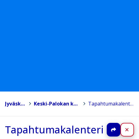
Jyväskylä
>
Keski-Palokan koulu
>
Tapahtumakalenteri
Tapahtumakalenteri
Jaa
Sul