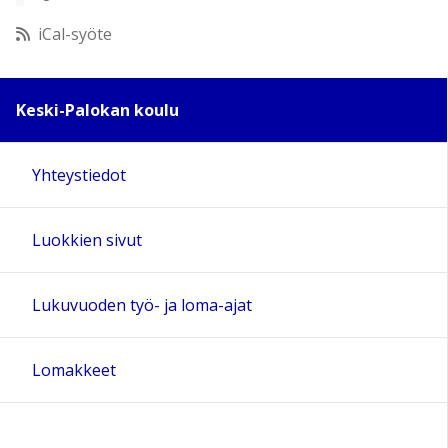
12:00
iCal-syöte
13:00
Keski-Palokan koulu
14:00
Yhteystiedot
15:00
Luokkien sivut
16:00
17:00
Lukuvuoden työ- ja loma-ajat
18:00
Lomakkeet
19:00