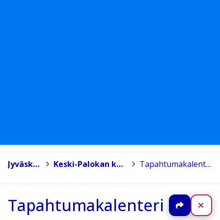
Jyväskylä
>
Keski-Palokan koulu
>
Tapahtumakalenteri
Tapahtumakalenteri
Jaa
Sul