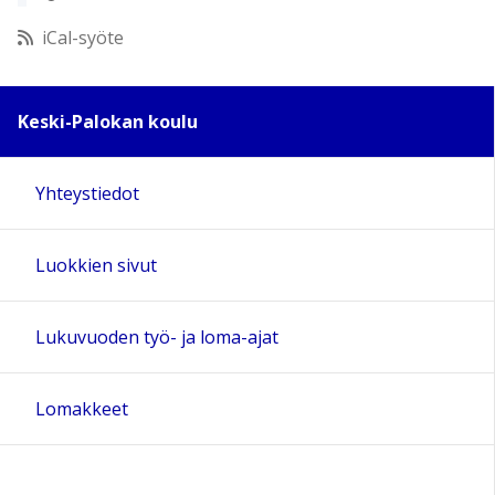
12:00
iCal-syöte
13:00
Keski-Palokan koulu
14:00
Yhteystiedot
15:00
Luokkien sivut
16:00
17:00
Lukuvuoden työ- ja loma-ajat
18:00
Lomakkeet
19:00