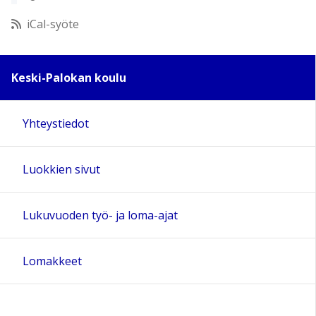
12:00
iCal-syöte
13:00
Keski-Palokan koulu
14:00
Yhteystiedot
15:00
Luokkien sivut
16:00
17:00
Lukuvuoden työ- ja loma-ajat
18:00
Lomakkeet
19:00