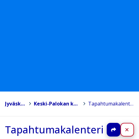
Jyväskylä
>
Keski-Palokan koulu
>
Tapahtumakalenteri
Tapahtumakalenteri
Jaa
Sul