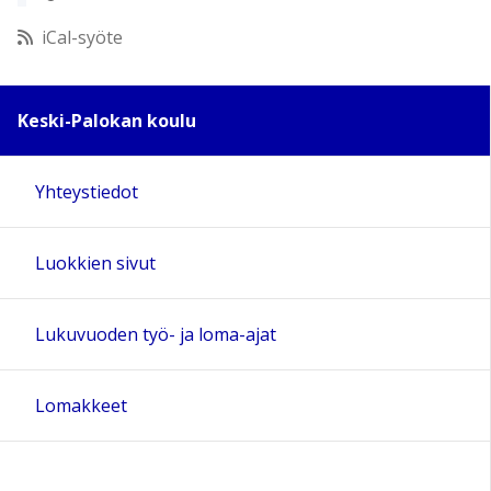
12:00
iCal-syöte
13:00
Keski-Palokan koulu
14:00
Yhteystiedot
15:00
Luokkien sivut
16:00
17:00
Lukuvuoden työ- ja loma-ajat
18:00
Lomakkeet
19:00