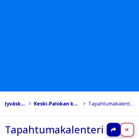
Jyväskylä
>
Keski-Palokan koulu
>
Tapahtumakalenteri
Tapahtumakalenteri
Jaa
Sul