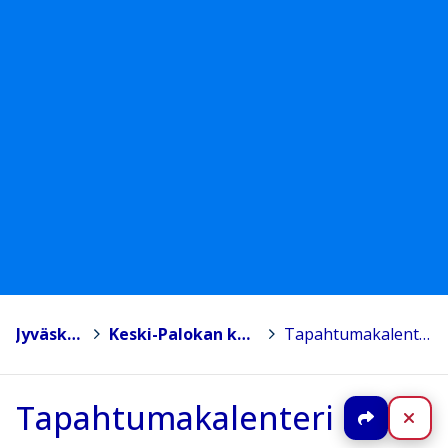
Jyväskylä
>
Keski-Palokan koulu
>
Tapahtumakalenteri
Tapahtumakalenteri
Jaa
Sul