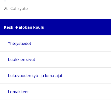
12:00
iCal-syöte
13:00
Keski-Palokan koulu
14:00
Yhteystiedot
15:00
Luokkien sivut
16:00
17:00
Lukuvuoden työ- ja loma-ajat
18:00
Lomakkeet
19:00