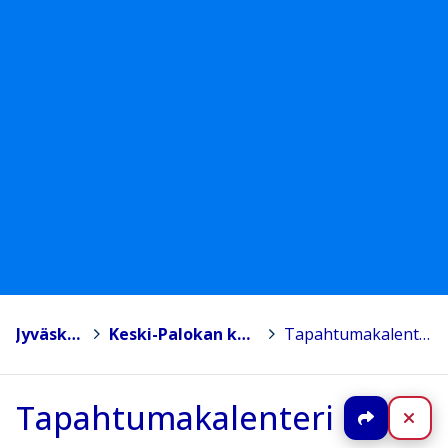
Jyväskylä
>
Keski-Palokan koulu
>
Tapahtumakalenteri
Tapahtumakalenteri
Jaa
Sul