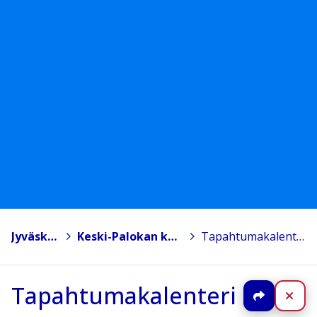
Jyväskylä
>
Keski-Palokan koulu
>
Tapahtumakalenteri
Tapahtumakalenteri
Jaa
Sul