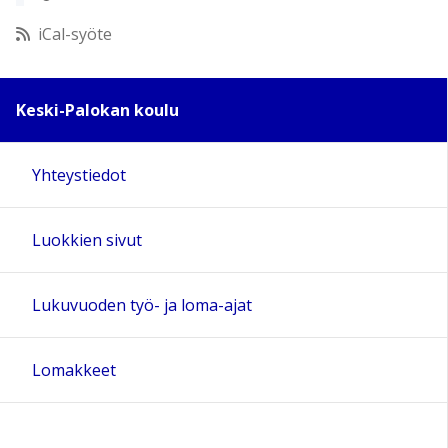
12:00
iCal-syöte
13:00
Keski-Palokan koulu
14:00
Yhteystiedot
15:00
Luokkien sivut
16:00
17:00
Lukuvuoden työ- ja loma-ajat
18:00
Lomakkeet
19:00