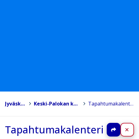
Jyväskylä
>
Keski-Palokan koulu
>
Tapahtumakalenteri
Tapahtumakalenteri
Jaa
Sul