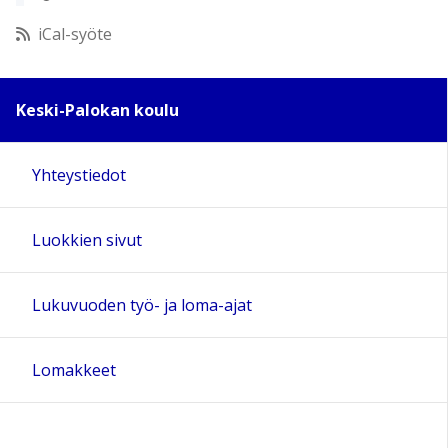
12:00
iCal-syöte
13:00
Keski-Palokan koulu
14:00
Yhteystiedot
15:00
Luokkien sivut
16:00
17:00
Lukuvuoden työ- ja loma-ajat
18:00
Lomakkeet
19:00