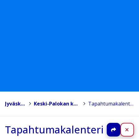
Jyväskylä
>
Keski-Palokan koulu
>
Tapahtumakalenteri
Tapahtumakalenteri
Jaa
Sul