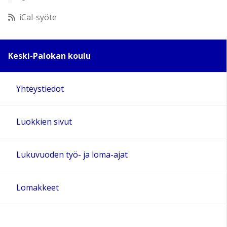
12:00
iCal-syöte
13:00
Keski-Palokan koulu
14:00
Yhteystiedot
15:00
Luokkien sivut
16:00
17:00
Lukuvuoden työ- ja loma-ajat
18:00
Lomakkeet
19:00