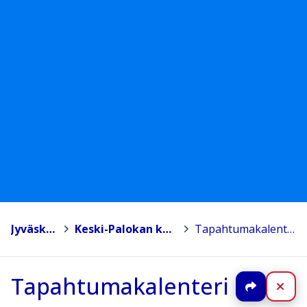
Jyväskylä
>
Keski-Palokan koulu
>
Tapahtumakalenteri
Tapahtumakalenteri
Jaa
Sul