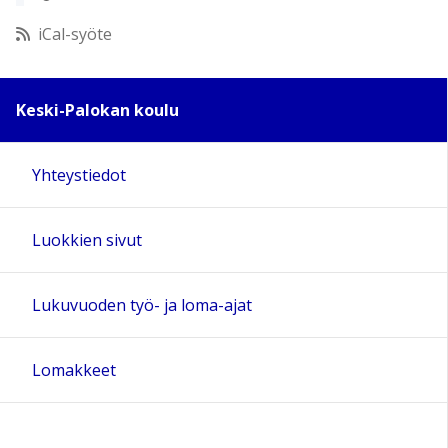
12:00
iCal-syöte
13:00
Keski-Palokan koulu
14:00
Yhteystiedot
15:00
Luokkien sivut
16:00
17:00
Lukuvuoden työ- ja loma-ajat
18:00
Lomakkeet
19:00