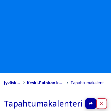
Jyväskylä
>
Keski-Palokan koulu
>
Tapahtumakalenteri
Tapahtumakalenteri
Jaa
Sul