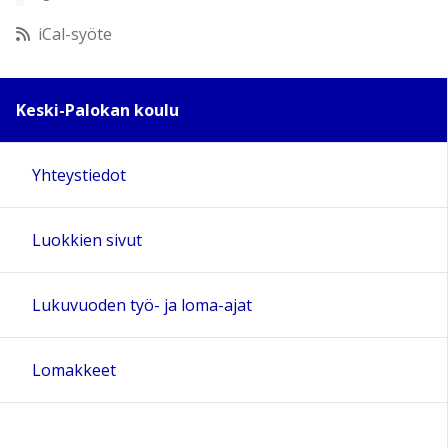
12:00
iCal-syöte
13:00
Keski-Palokan koulu
14:00
Yhteystiedot
15:00
Luokkien sivut
16:00
17:00
Lukuvuoden työ- ja loma-ajat
18:00
Lomakkeet
19:00