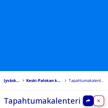
Jyväskylä
>
Keski-Palokan koulu
>
Tapahtumakalenteri
Tapahtumakalenteri
Jaa
Sul