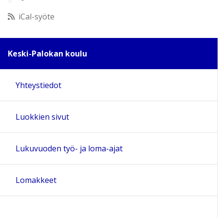
12:00
iCal-syöte
13:00
Keski-Palokan koulu
14:00
Yhteystiedot
15:00
Luokkien sivut
16:00
17:00
Lukuvuoden työ- ja loma-ajat
18:00
Lomakkeet
19:00