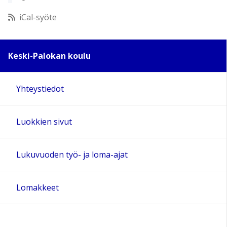
12:00
iCal-syöte
13:00
Keski-Palokan koulu
14:00
Yhteystiedot
15:00
Luokkien sivut
16:00
17:00
Lukuvuoden työ- ja loma-ajat
18:00
Lomakkeet
19:00