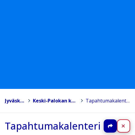
Jyväskylä
>
Keski-Palokan koulu
>
Tapahtumakalenteri
Tapahtumakalenteri
Jaa
Sul