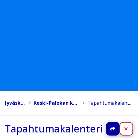
Jyväskylä
>
Keski-Palokan koulu
>
Tapahtumakalenteri
Tapahtumakalenteri
Jaa
Sul