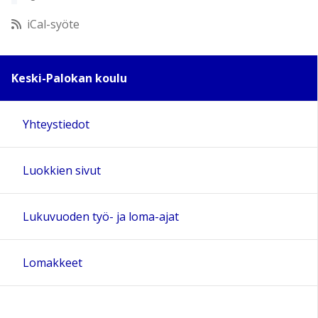
12:00
iCal-syöte
13:00
Keski-Palokan koulu
14:00
Yhteystiedot
15:00
Luokkien sivut
16:00
17:00
Lukuvuoden työ- ja loma-ajat
18:00
Lomakkeet
19:00