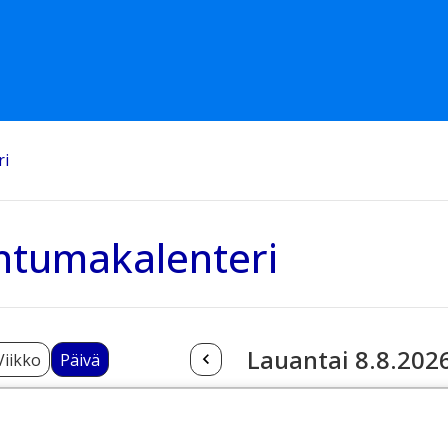
ri
htumakalenteri
Lauantai 8.8.202
Viikko
Päivä