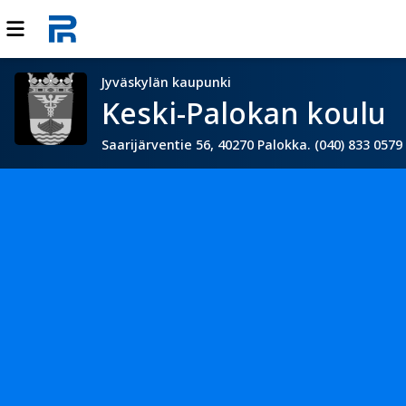
Jyväskylän kaupunki
Keski-Palokan koulu
Saarijärventie 56, 40270 Palokka. (040) 833 0579