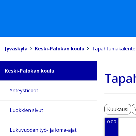
Jyväskylä
>
Keski-Palokan koulu
>
Tapahtumakalente
Keski-Palokan koulu
Tapa
Yhteystiedot
Kuukausi
Luokkien sivut
0:00
Lukuvuoden työ- ja loma-ajat