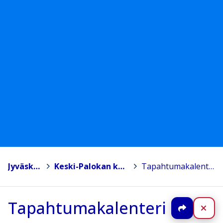
Jyväskylä
>
Keski-Palokan koulu
>
Tapahtumakalenteri
Tapahtumakalenteri
Jaa
Sul