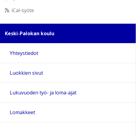
12:00
iCal-syöte
13:00
Keski-Palokan koulu
14:00
Yhteystiedot
15:00
Luokkien sivut
16:00
17:00
Lukuvuoden työ- ja loma-ajat
18:00
Lomakkeet
19:00