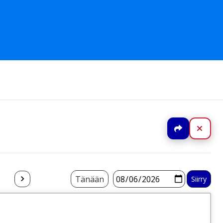
Jaa
Sulj
Tänään