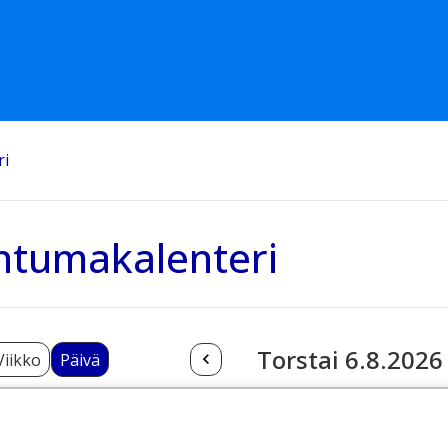
ri
htumakalenteri
Torstai 6.8.2026
Viikko
Päivä