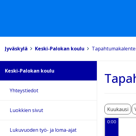
Jyväskylä
>
Keski-Palokan koulu
>
Tapahtumakalente
Keski-Palokan koulu
Tapa
Yhteystiedot
Kuukausi
Luokkien sivut
0:00
Lukuvuoden työ- ja loma-ajat