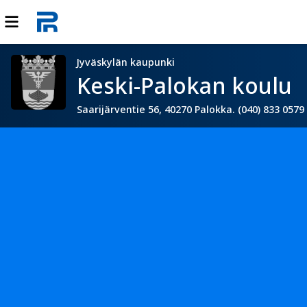
Jyväskylän kaupunki
Keski-Palokan koulu
Saarijärventie 56, 40270 Palokka. (040) 833 0579