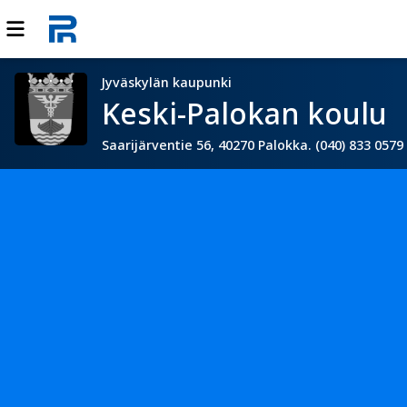
Jyväskylän kaupunki
Keski-Palokan koulu
Saarijärventie 56, 40270 Palokka. (040) 833 0579