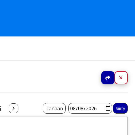
Jaa
Sulj
6
Tänään