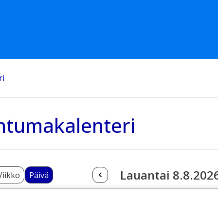
ri
htumakalenteri
Lauantai 8.8.202
Viikko
Päivä