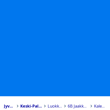
Jyväskylä
>
Keski-Palokan koulu
>
Luokkien sivut
>
6B Jaakko Manninen
>
Kalenteri