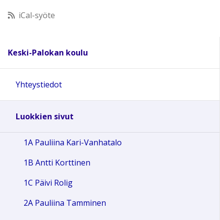
iCal-syöte
11:00
12:00
Keski-Palokan koulu
13:00
Yhteystiedot
14:00
Luokkien sivut
15:00
1A Pauliina Kari-Vanhatalo
1B Antti Korttinen
16:00
1C Päivi Rolig
17:00
2A Pauliina Tamminen