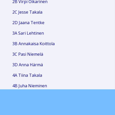
2B Virpi Oikarinen
18:00
2C Jesse Takala
19:00
2D Jaana Tentke
3A Sari Lehtinen
20:00
3B Annakaisa Koittola
21:00
3C Pasi Niemelä
3D Anna Härmä
22:00
4A Tiina Takala
23:00
4B Juha Nieminen
4C Milla Kaitajärvi
4D Minna Ikonen