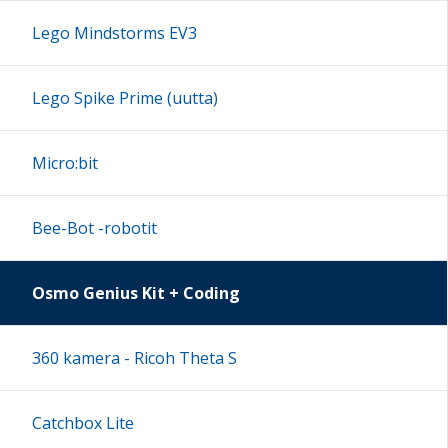
13:00
Lego Mindstorms EV3
14:00
Lego Spike Prime (uutta)
15:00
Micro:bit
16:00
Bee-Bot -robotit
17:00
Osmo Genius Kit + Coding
18:00
360 kamera - Ricoh Theta S
19:00
Catchbox Lite
20:00