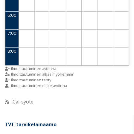
6:00
7:00
8:00
9:00
Ilmoittautuminen avoinna
Ilmoittautuminen alkaa myöhemmin
Ilmoittautuminen tehty
Ilmoittautuminen ei ole avoinna
10:00
iCal-syöte
11:00
12:00
TVT-tarvikelainaamo