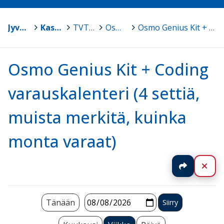
Jyväskylä
>
Kasvun ja oppimisen TVT-tuki
>
TVT-tarvikelainaamo
>
Osmo Genius Kit + Coding
>
Osmo Genius Kit + Coding varauskalenteri (4 settiä, muista merkitä, kuinka monta varaat)
Osmo Genius Kit + Coding
varauskalenteri (4 settiä,
muista merkitä, kuinka
monta varaat)
Jaa
Sul
Tänään