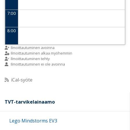
7:00
8:00
9:00
Ilmoittautuminen avoinna
Ilmoittautuminen alkaa myöhemmin
Ilmoittautuminen tehty
Ilmoittautuminen ei ole avoinna
10:00
iCal-syöte
11:00
12:00
TVT-tarvikelainaamo
13:00
Lego Mindstorms EV3