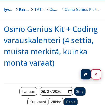
Jyväskylä
>
Kasvun ja oppimisen TVT-tuki
>
TVT-tarvikelainaamo
>
Osmo Genius Kit + Coding
>
Osmo Genius Kit + Coding varauskalenteri (4 settiä, muista merkitä, kuinka monta varaat)
Osmo Genius Kit + Coding
varauskalenteri (4 settiä,
muista merkitä, kuinka
monta varaat)
Jaa
Sul
Tänään
Kuukausi
Viikko
Päivä