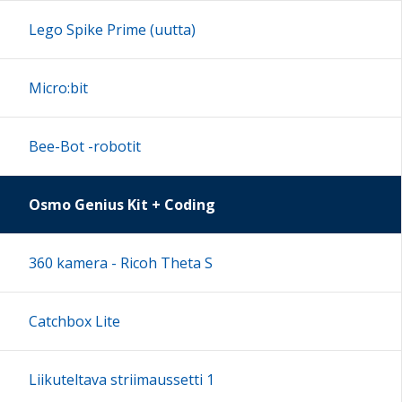
14:00
Lego Spike Prime (uutta)
15:00
Micro:bit
16:00
Bee-Bot -robotit
17:00
Osmo Genius Kit + Coding
18:00
360 kamera - Ricoh Theta S
19:00
Catchbox Lite
20:00
Liikuteltava striimaussetti 1
21:00