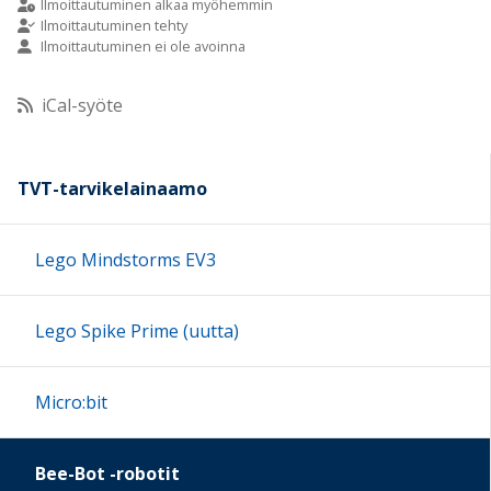
Ilmoittautuminen alkaa myöhemmin
Ilmoittautuminen tehty
Ilmoittautuminen ei ole avoinna
10:00
iCal-syöte
11:00
12:00
TVT-tarvikelainaamo
13:00
Lego Mindstorms EV3
14:00
Lego Spike Prime (uutta)
15:00
Micro:bit
16:00
Bee-Bot -robotit