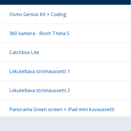
17:00
Osmo Genius Kit + Coding
18:00
360 kamera - Ricoh Theta S
19:00
Catchbox Lite
20:00
Liikuteltava striimaussetti 1
21:00
Liikuteltava striimaussetti 2
22:00
Panorama Green screen + iPad mini kuvaussetti
23:00
Labdisc Gensci -laboratorioluokka