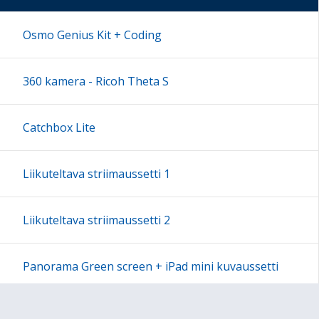
17:00
Osmo Genius Kit + Coding
18:00
360 kamera - Ricoh Theta S
19:00
Catchbox Lite
20:00
Liikuteltava striimaussetti 1
21:00
Liikuteltava striimaussetti 2
22:00
Panorama Green screen + iPad mini kuvaussetti
23:00
Labdisc Gensci -laboratorioluokka