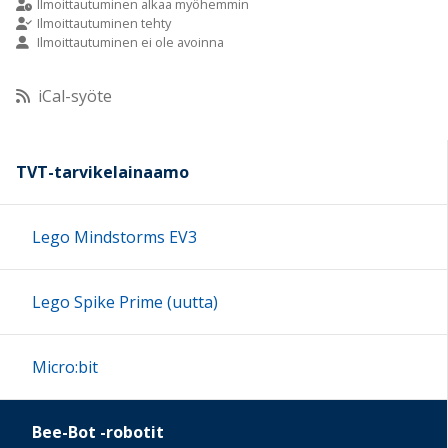
Ilmoittautuminen alkaa myöhemmin
Ilmoittautuminen tehty
Ilmoittautuminen ei ole avoinna
10:00
iCal-syöte
11:00
12:00
TVT-tarvikelainaamo
13:00
Lego Mindstorms EV3
14:00
Lego Spike Prime (uutta)
15:00
Micro:bit
16:00
Bee-Bot -robotit