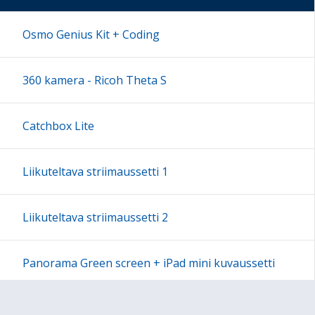
17:00
Osmo Genius Kit + Coding
18:00
360 kamera - Ricoh Theta S
19:00
Catchbox Lite
20:00
Liikuteltava striimaussetti 1
21:00
Liikuteltava striimaussetti 2
22:00
Panorama Green screen + iPad mini kuvaussetti
23:00
Labdisc Gensci -laboratorioluokka