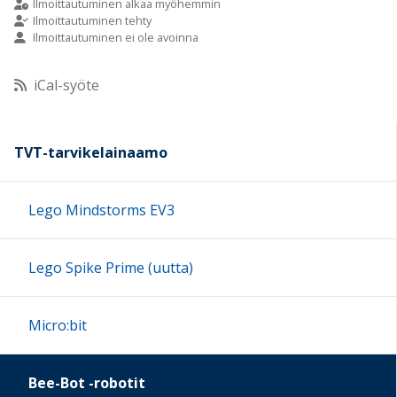
Ilmoittautuminen alkaa myöhemmin
Ilmoittautuminen tehty
Ilmoittautuminen ei ole avoinna
10:00
iCal-syöte
11:00
12:00
TVT-tarvikelainaamo
13:00
Lego Mindstorms EV3
14:00
Lego Spike Prime (uutta)
15:00
Micro:bit
16:00
Bee-Bot -robotit