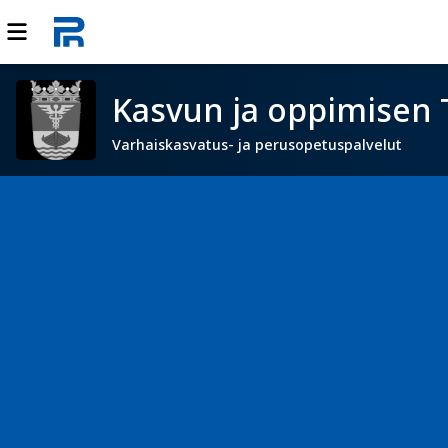
Kasvun ja oppimisen 
Varhaiskasvatus- ja perusopetuspalvelut