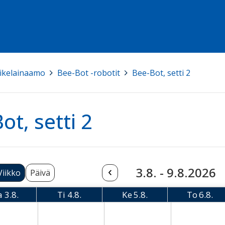
ikelainaamo
>
Bee-Bot -robotit
>
Bee-Bot, setti 2
ot, setti 2
3.8. - 9.8.2026
Viikko
Päivä
a
3.8.
Ti
4.8.
Ke
5.8.
To
6.8.
Maanantai
Tiistai
Keskiviikko
Torsta
08-03 Monday
2026-08-04 Tuesday
2026-08-05 Wednesday
2026-08-06