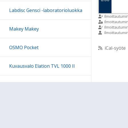
Labdisc Gensci -laboratorioluokka
9:00
Ilmoittautumi
Ilmoittautum
Ilmoittautumi
Makey Makey
Ilmoittautumi
10:00
OSMO Pocket
iCal-syöte
11:00
Kuvausvalo Elation TVL 1000 II
12:00
Sony kuulokesetti
13:00
14:00
15:00
Ohjeet
Lähetä palautetta Peda.net-y