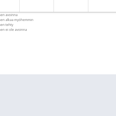
nen avoinna
inen alkaa myöhemmin
nen tehty
nen ei ole avoinna
lläpidolle