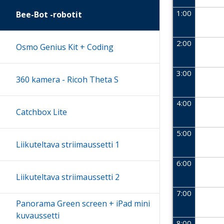
1:00
Bee-Bot -robotit
2:00
Osmo Genius Kit + Coding
3:00
360 kamera - Ricoh Theta S
4:00
Catchbox Lite
5:00
Liikuteltava striimaussetti 1
6:00
Liikuteltava striimaussetti 2
7:00
Panorama Green screen + iPad mini
kuvaussetti
8:00