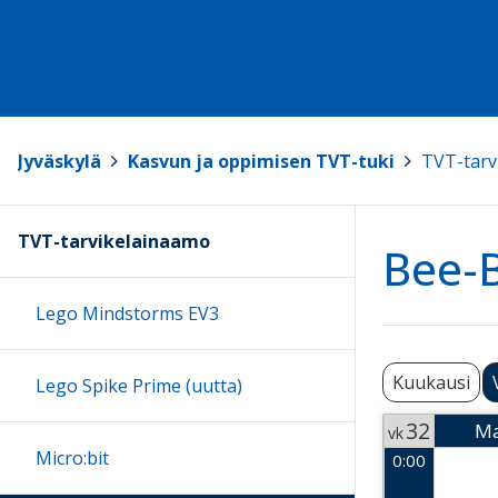
Jyväskylä
>
Kasvun ja oppimisen TVT-tuki
>
TVT-tarv
TVT-tarvikelainaamo
Bee-B
Lego Mindstorms EV3
Kuukausi
Lego Spike Prime (uutta)
32
M
vk
Micro:bit
0:00
Week 32
2026-