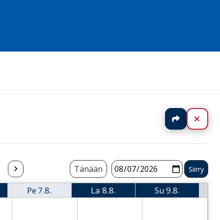
Jaa
Sulj
Tänään
Pe
7.8.
La
8.8.
Su
9.8.
i
Perjantai
Lauantai
Sunnuntai
 Thursday
2026-08-07 Friday
2026-08-08 Saturday
2026-08-09 Sund