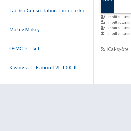
Labdisc Gensci -laboratorioluokka
9:00
Ilmoittautumi
Ilmoittautum
Ilmoittautumi
Makey Makey
Ilmoittautumi
10:00
OSMO Pocket
iCal-syöte
11:00
Kuvausvalo Elation TVL 1000 II
12:00
Sony kuulokesetti
13:00
14:00
15:00
Ohjeet
Lähetä palautetta Peda.net-y