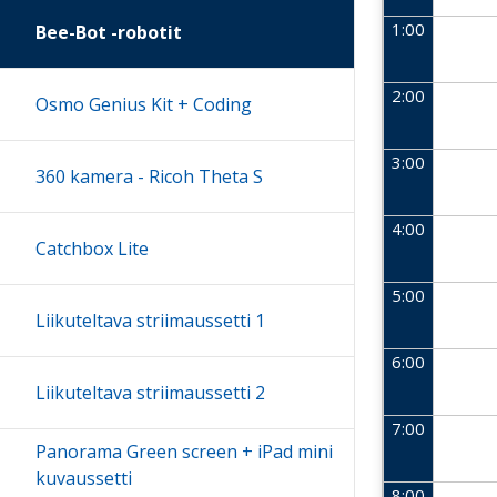
1:00
Bee-Bot -robotit
2:00
Osmo Genius Kit + Coding
3:00
360 kamera - Ricoh Theta S
4:00
Catchbox Lite
5:00
Liikuteltava striimaussetti 1
6:00
Liikuteltava striimaussetti 2
7:00
Panorama Green screen + iPad mini
kuvaussetti
8:00