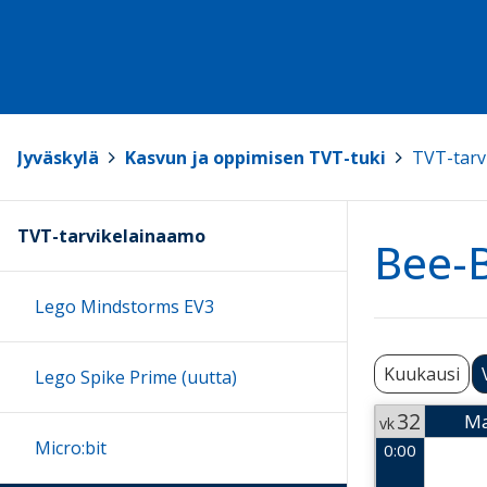
Jyväskylä
>
Kasvun ja oppimisen TVT-tuki
>
TVT-tarv
TVT-tarvikelainaamo
Bee-B
Lego Mindstorms EV3
Kuukausi
Lego Spike Prime (uutta)
32
M
vk
Micro:bit
0:00
Week 32
2026-