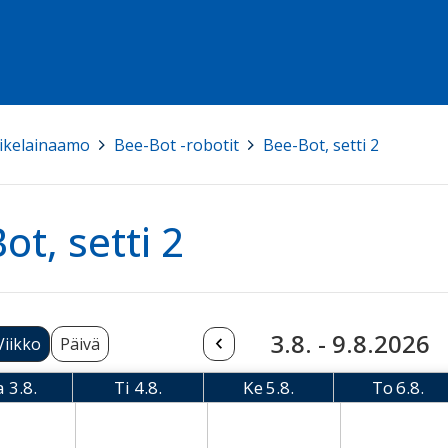
ikelainaamo
>
Bee-Bot -robotit
>
Bee-Bot, setti 2
ot, setti 2
3.8. - 9.8.2026
Viikko
Päivä
a
3.8.
Ti
4.8.
Ke
5.8.
To
6.8.
Maanantai
Tiistai
Keskiviikko
Torsta
08-03 Monday
2026-08-04 Tuesday
2026-08-05 Wednesday
2026-08-06