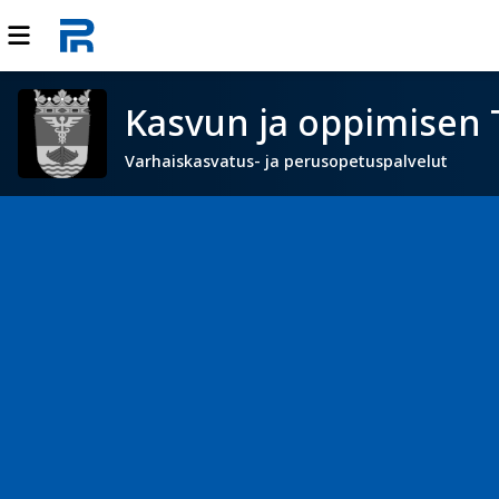
Kasvun ja oppimisen 
Varhaiskasvatus- ja perusopetuspalvelut