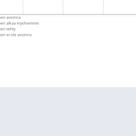
nen avoinna
inen alkaa myöhemmin
nen tehty
nen ei ole avoinna
lläpidolle