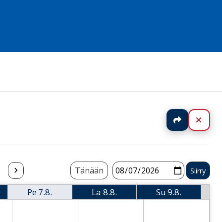
Jaa
Sulj
Tänään
Pe
7.8.
La
8.8.
Su
9.8.
i
Perjantai
Lauantai
Sunnuntai
 Thursday
2026-08-07 Friday
2026-08-08 Saturday
2026-08-09 Sund