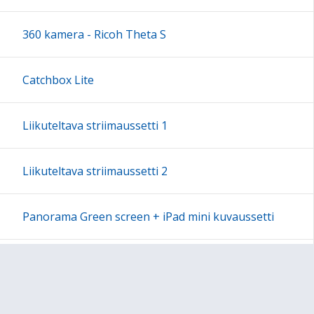
18:00
360 kamera - Ricoh Theta S
19:00
Catchbox Lite
20:00
Liikuteltava striimaussetti 1
21:00
Liikuteltava striimaussetti 2
22:00
Panorama Green screen + iPad mini kuvaussetti
23:00
Labdisc Gensci -laboratorioluokka
Makey Makey