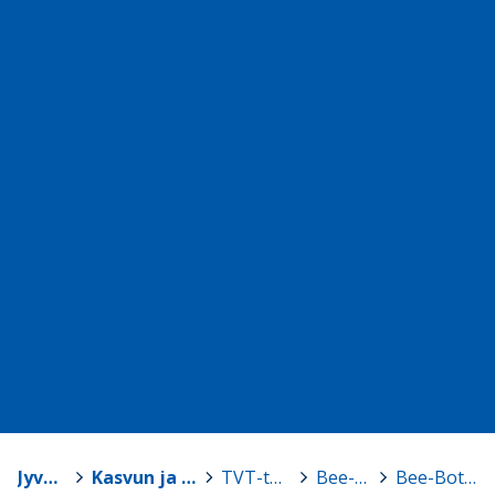
Jyväskylä
>
Kasvun ja oppimisen TVT-tuki
>
TVT-tarvikelainaamo
>
Bee-Bot -robotit
>
Bee-Bot, setti 2