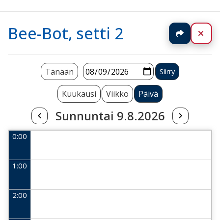
Bee-Bot, setti 2
Jaa
Sul
Tänään
Kuukausi
Viikko
Päivä
Sunnuntai 9.8.2026
0:00
1:00
2:00