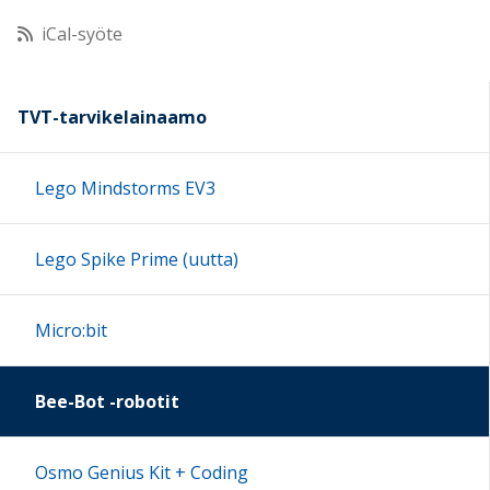
iCal-syöte
11:00
12:00
TVT-tarvikelainaamo
13:00
Lego Mindstorms EV3
14:00
Lego Spike Prime (uutta)
15:00
Micro:bit
16:00
Bee-Bot -robotit
17:00
Osmo Genius Kit + Coding