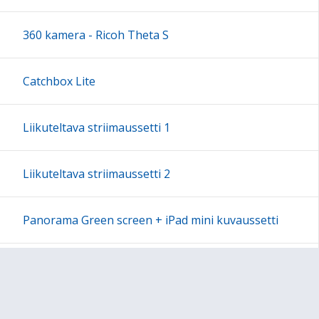
18:00
360 kamera - Ricoh Theta S
19:00
Catchbox Lite
20:00
Liikuteltava striimaussetti 1
21:00
Liikuteltava striimaussetti 2
22:00
Panorama Green screen + iPad mini kuvaussetti
23:00
Labdisc Gensci -laboratorioluokka
Makey Makey