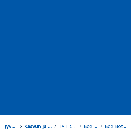
Jyväskylä
>
Kasvun ja oppimisen TVT-tuki
>
TVT-tarvikelainaamo
>
Bee-Bot -robotit
>
Bee-Bot, setti 2