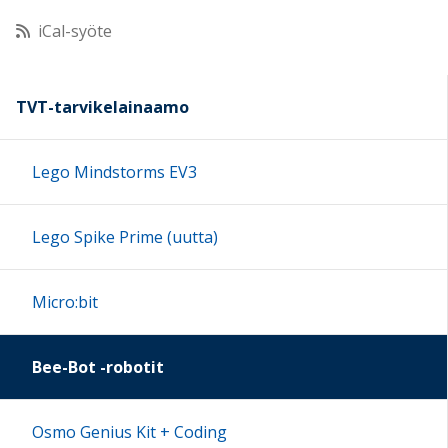
iCal-syöte
11:00
12:00
TVT-tarvikelainaamo
13:00
Lego Mindstorms EV3
14:00
Lego Spike Prime (uutta)
15:00
Micro:bit
16:00
Bee-Bot -robotit
17:00
Osmo Genius Kit + Coding