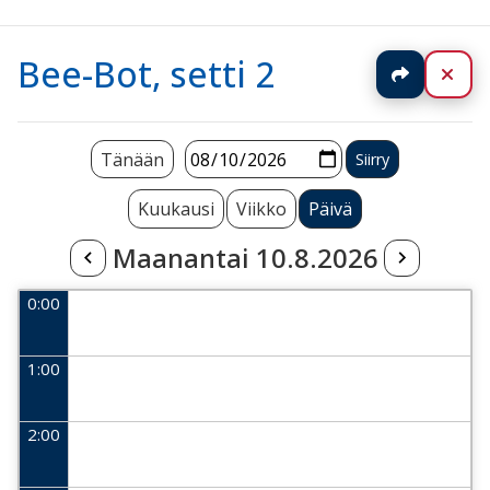
Bee-Bot, setti 2
Jaa
Sul
Tänään
Kuukausi
Viikko
Päivä
Maanantai 10.8.2026
0:00
1:00
2:00