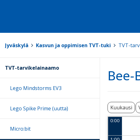
Jyväskylä
>
Kasvun ja oppimisen TVT-tuki
>
TVT-tarv
TVT-tarvikelainaamo
Bee-B
Lego Mindstorms EV3
Kuukausi
Lego Spike Prime (uutta)
0:00
Micro:bit
1:00