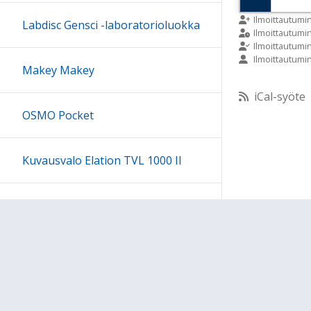
9:00
Ilmoittautumi
Labdisc Gensci -laboratorioluokka
Ilmoittautum
Ilmoittautumi
Ilmoittautumi
10:00
Makey Makey
iCal-syöte
11:00
OSMO Pocket
12:00
Kuvausvalo Elation TVL 1000 II
13:00
Sony kuulokesetti
14:00
15:00
Ohjeet
Lähetä palautetta Peda.net-y