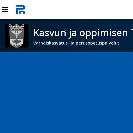
Kasvun ja oppimisen 
Varhaiskasvatus- ja perusopetuspalvelut