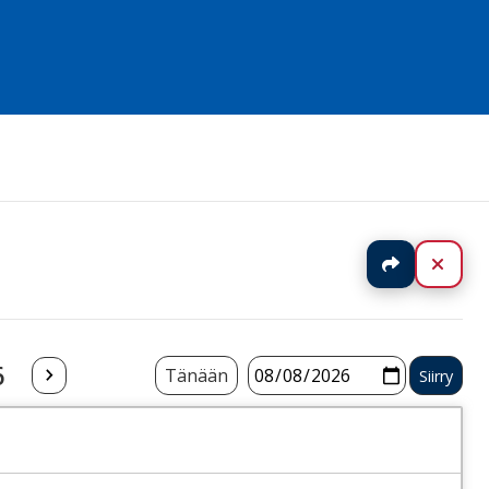
Jaa
Sulj
6
Tänään