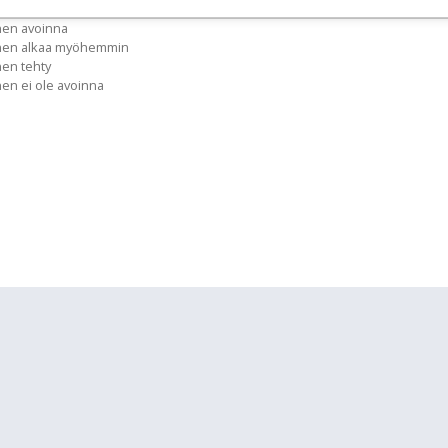
nen avoinna
inen alkaa myöhemmin
nen tehty
nen ei ole avoinna
lläpidolle