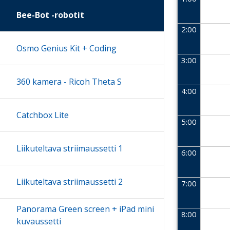
Bee-Bot -robotit
2:00
Osmo Genius Kit + Coding
3:00
360 kamera - Ricoh Theta S
4:00
Catchbox Lite
5:00
Liikuteltava striimaussetti 1
6:00
Liikuteltava striimaussetti 2
7:00
Panorama Green screen + iPad mini
8:00
kuvaussetti