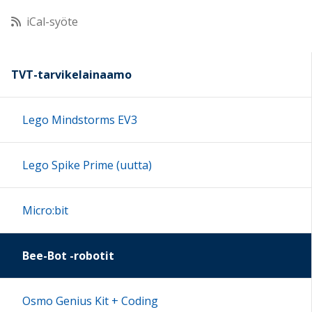
iCal-syöte
11:00
12:00
TVT-tarvikelainaamo
13:00
Lego Mindstorms EV3
14:00
Lego Spike Prime (uutta)
15:00
Micro:bit
16:00
Bee-Bot -robotit
17:00
Osmo Genius Kit + Coding