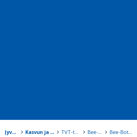
Jyväskylä
>
Kasvun ja oppimisen TVT-tuki
>
TVT-tarvikelainaamo
>
Bee-Bot -robotit
>
Bee-Bot, setti 2