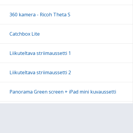
18:00
360 kamera - Ricoh Theta S
19:00
Catchbox Lite
20:00
Liikuteltava striimaussetti 1
21:00
Liikuteltava striimaussetti 2
22:00
Panorama Green screen + iPad mini kuvaussetti
23:00
Labdisc Gensci -laboratorioluokka
Makey Makey