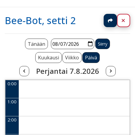
Bee-Bot, setti 2
Jaa
Sul
Tänään
Kuukausi
Viikko
Päivä
Perjantai 7.8.2026
0:00
1:00
2:00