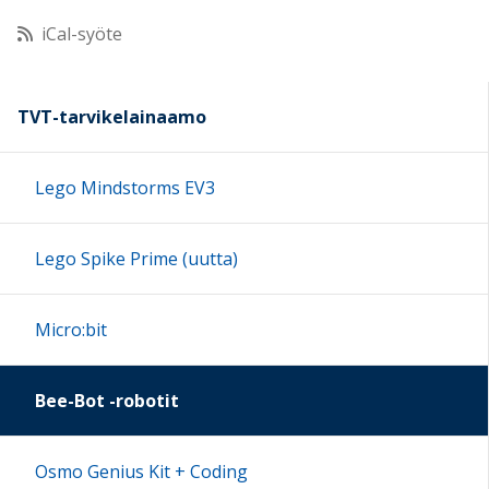
iCal-syöte
11:00
12:00
TVT-tarvikelainaamo
13:00
Lego Mindstorms EV3
14:00
Lego Spike Prime (uutta)
15:00
Micro:bit
16:00
Bee-Bot -robotit
17:00
Osmo Genius Kit + Coding