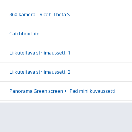
18:00
360 kamera - Ricoh Theta S
19:00
Catchbox Lite
20:00
Liikuteltava striimaussetti 1
21:00
Liikuteltava striimaussetti 2
22:00
Panorama Green screen + iPad mini kuvaussetti
23:00
Labdisc Gensci -laboratorioluokka
Makey Makey