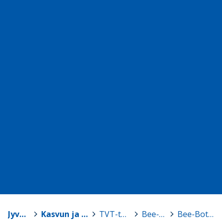
Jyväskylä
>
Kasvun ja oppimisen TVT-tuki
>
TVT-tarvikelainaamo
>
Bee-Bot -robotit
>
Bee-Bot, setti 2