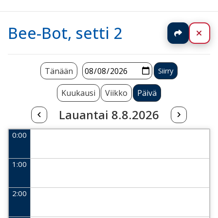
Bee-Bot, setti 2
Jaa
Sul
Tänään
Kuukausi
Viikko
Päivä
Lauantai 8.8.2026
0:00
1:00
2:00