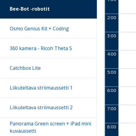
Bee-Bot -robotit
2:00
Osmo Genius Kit + Coding
3:00
360 kamera - Ricoh Theta S
4:00
Catchbox Lite
5:00
Liikuteltava striimaussetti 1
6:00
Liikuteltava striimaussetti 2
7:00
Panorama Green screen + iPad mini
8:00
kuvaussetti