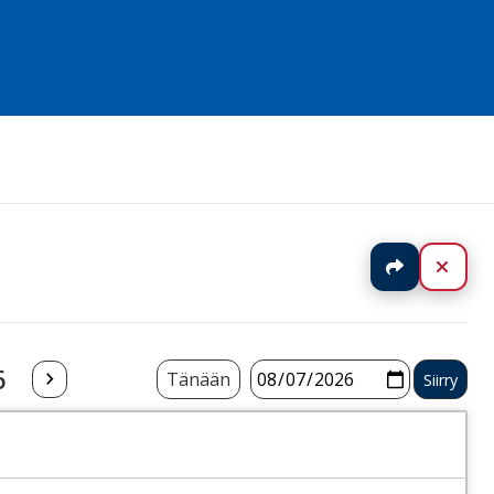
Jaa
Sulj
6
Tänään