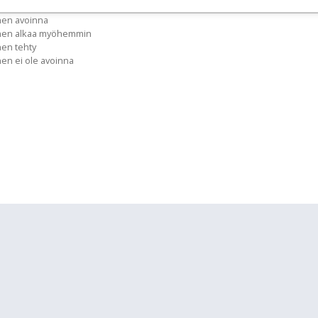
nen avoinna
inen alkaa myöhemmin
nen tehty
nen ei ole avoinna
lläpidolle