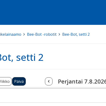
ikelainaamo
>
Bee-Bot -robotit
>
Bee-Bot, setti 2
ot, setti 2
Perjantai 7.8.202
Viikko
Päivä