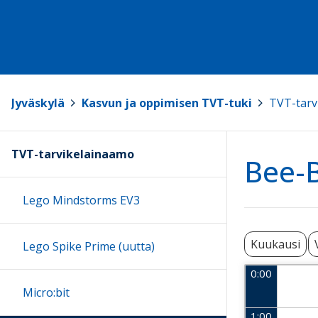
Jyväskylä
>
Kasvun ja oppimisen TVT-tuki
>
TVT-tarv
TVT-tarvikelainaamo
Bee-B
Lego Mindstorms EV3
Kuukausi
Lego Spike Prime (uutta)
0:00
Micro:bit
1:00