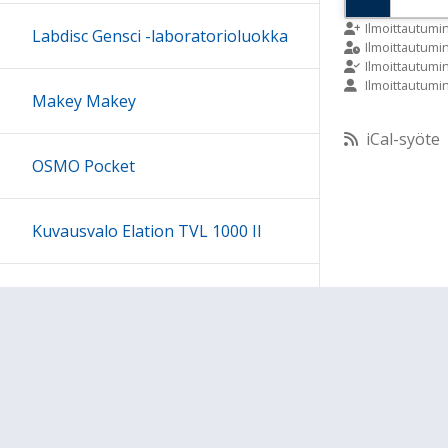
9:00
Ilmoittautumi
Labdisc Gensci -laboratorioluokka
Ilmoittautum
Ilmoittautumi
Ilmoittautumi
10:00
Makey Makey
iCal-syöte
11:00
OSMO Pocket
12:00
Kuvausvalo Elation TVL 1000 II
13:00
Sony kuulokesetti
14:00
15:00
Ohjeet
Lähetä palautetta Peda.net-y