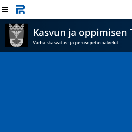
Kasvun ja oppimisen 
Varhaiskasvatus- ja perusopetuspalvelut