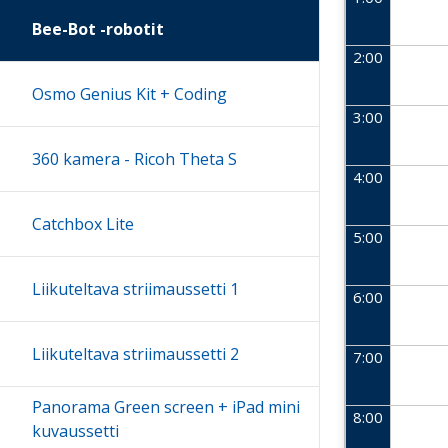
Bee-Bot -robotit
2:00
Osmo Genius Kit + Coding
3:00
360 kamera - Ricoh Theta S
4:00
Catchbox Lite
5:00
Liikuteltava striimaussetti 1
6:00
Liikuteltava striimaussetti 2
7:00
Panorama Green screen + iPad mini
8:00
kuvaussetti