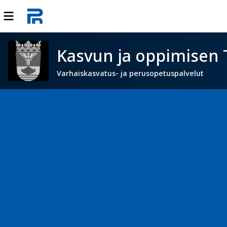
Kasvun ja oppimisen 
Varhaiskasvatus- ja perusopetuspalvelut