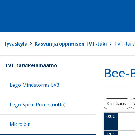
Jyväskylä
>
Kasvun ja oppimisen TVT-tuki
>
TVT-tarv
TVT-tarvikelainaamo
Bee-B
Lego Mindstorms EV3
Kuukausi
Lego Spike Prime (uutta)
0:00
Micro:bit
1:00