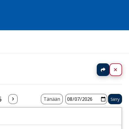
Jaa
Sulj
6
Tänään