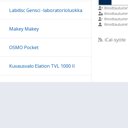
9:00
Ilmoittautumi
Labdisc Gensci -laboratorioluokka
Ilmoittautum
Ilmoittautumi
Ilmoittautumi
10:00
Makey Makey
iCal-syöte
11:00
OSMO Pocket
12:00
Kuvausvalo Elation TVL 1000 II
13:00
Sony kuulokesetti
14:00
15:00
Ohjeet
Lähetä palautetta Peda.net-y