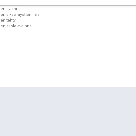
nen avoinna
inen alkaa myöhemmin
nen tehty
nen ei ole avoinna
lläpidolle