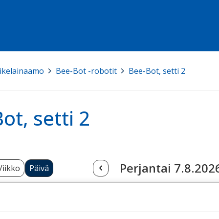
ikelainaamo
>
Bee-Bot -robotit
>
Bee-Bot, setti 2
ot, setti 2
Perjantai 7.8.202
Viikko
Päivä