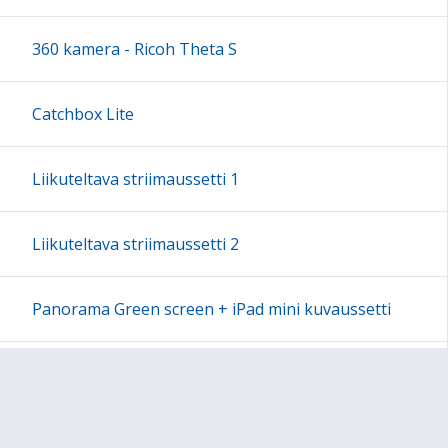
18:00
360 kamera - Ricoh Theta S
19:00
Catchbox Lite
20:00
Liikuteltava striimaussetti 1
21:00
Liikuteltava striimaussetti 2
22:00
Panorama Green screen + iPad mini kuvaussetti
23:00
Labdisc Gensci -laboratorioluokka
Makey Makey