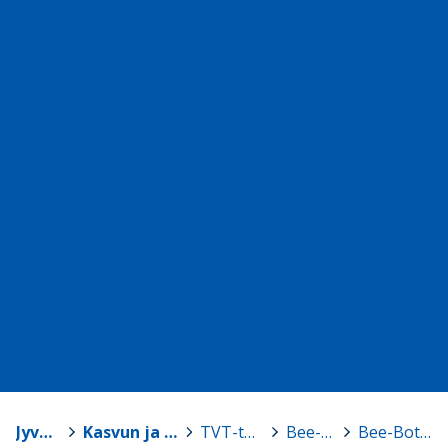
Jyväskylä
>
Kasvun ja oppimisen TVT-tuki
>
TVT-tarvikelainaamo
>
Bee-Bot -robotit
>
Bee-Bot, setti 2