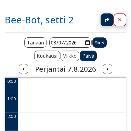
Bee-Bot, setti 2
Jaa
Sul
Tänään
Kuukausi
Viikko
Päivä
Perjantai 7.8.2026
0:00
1:00
2:00