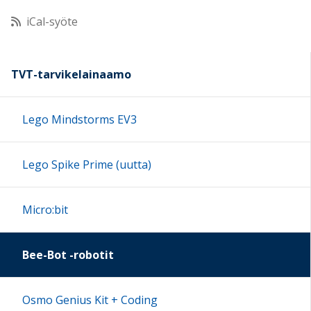
iCal-syöte
11:00
12:00
TVT-tarvikelainaamo
13:00
Lego Mindstorms EV3
14:00
Lego Spike Prime (uutta)
15:00
Micro:bit
16:00
Bee-Bot -robotit
17:00
Osmo Genius Kit + Coding