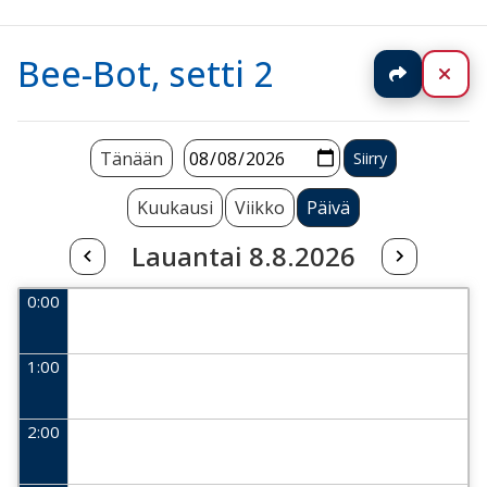
Bee-Bot, setti 2
Jaa
Sul
Tänään
Kuukausi
Viikko
Päivä
Lauantai 8.8.2026
0:00
1:00
2:00