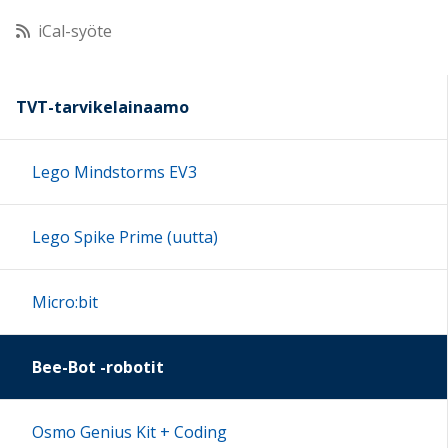
iCal-syöte
11:00
12:00
TVT-tarvikelainaamo
13:00
Lego Mindstorms EV3
14:00
Lego Spike Prime (uutta)
15:00
Micro:bit
16:00
Bee-Bot -robotit
17:00
Osmo Genius Kit + Coding