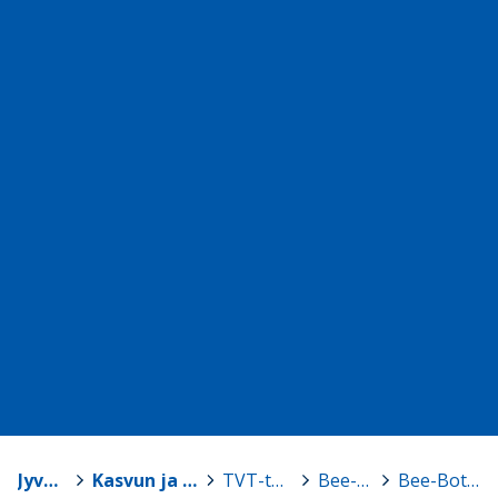
Jyväskylä
>
Kasvun ja oppimisen TVT-tuki
>
TVT-tarvikelainaamo
>
Bee-Bot -robotit
>
Bee-Bot, setti 2