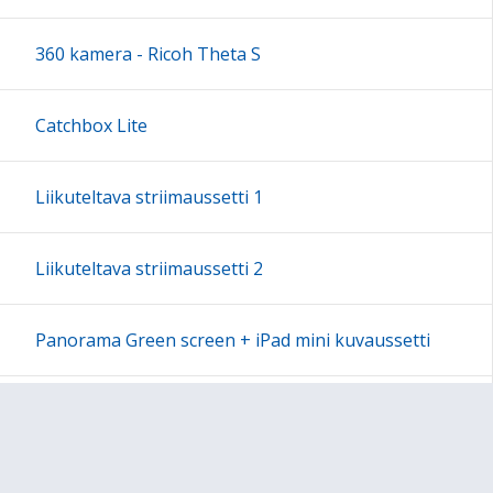
18:00
360 kamera - Ricoh Theta S
19:00
Catchbox Lite
20:00
Liikuteltava striimaussetti 1
21:00
Liikuteltava striimaussetti 2
22:00
Panorama Green screen + iPad mini kuvaussetti
23:00
Labdisc Gensci -laboratorioluokka
Makey Makey