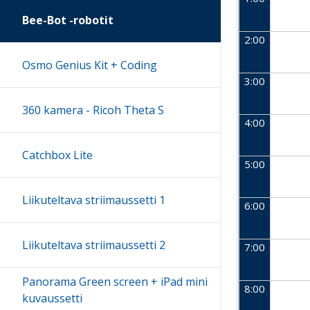
Bee-Bot -robotit
2:00
Osmo Genius Kit + Coding
3:00
360 kamera - Ricoh Theta S
4:00
Catchbox Lite
5:00
Liikuteltava striimaussetti 1
6:00
Liikuteltava striimaussetti 2
7:00
Panorama Green screen + iPad mini
8:00
kuvaussetti