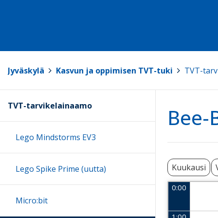
Jyväskylä
>
Kasvun ja oppimisen TVT-tuki
>
TVT-tarv
TVT-tarvikelainaamo
Bee-B
Lego Mindstorms EV3
Kuukausi
Lego Spike Prime (uutta)
0:00
Micro:bit
1:00