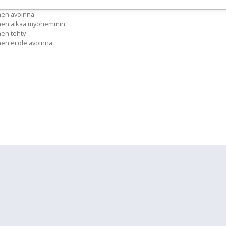
nen avoinna
inen alkaa myöhemmin
nen tehty
nen ei ole avoinna
lläpidolle