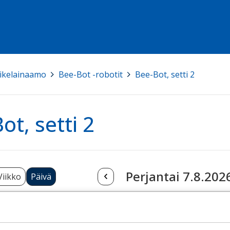
ikelainaamo
>
Bee-Bot -robotit
>
Bee-Bot, setti 2
ot, setti 2
Perjantai 7.8.202
Viikko
Päivä