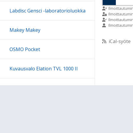
9:00
Ilmoittautumi
Labdisc Gensci -laboratorioluokka
Ilmoittautum
Ilmoittautumi
Ilmoittautumi
10:00
Makey Makey
iCal-syöte
11:00
OSMO Pocket
12:00
Kuvausvalo Elation TVL 1000 II
13:00
Sony kuulokesetti
14:00
15:00
Ohjeet
Lähetä palautetta Peda.net-y