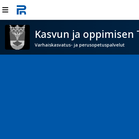
Kasvun ja oppimisen 
Varhaiskasvatus- ja perusopetuspalvelut