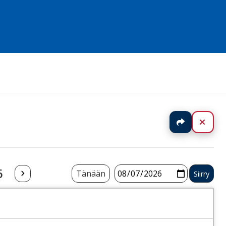
Jaa
Sulj
6
Tänään