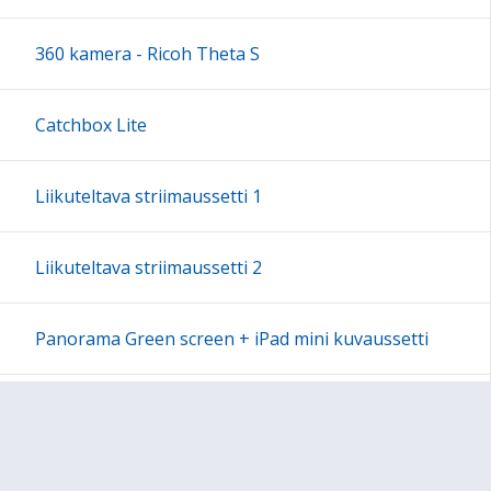
18:00
360 kamera - Ricoh Theta S
19:00
Catchbox Lite
20:00
Liikuteltava striimaussetti 1
21:00
Liikuteltava striimaussetti 2
22:00
Panorama Green screen + iPad mini kuvaussetti
23:00
Labdisc Gensci -laboratorioluokka
Makey Makey