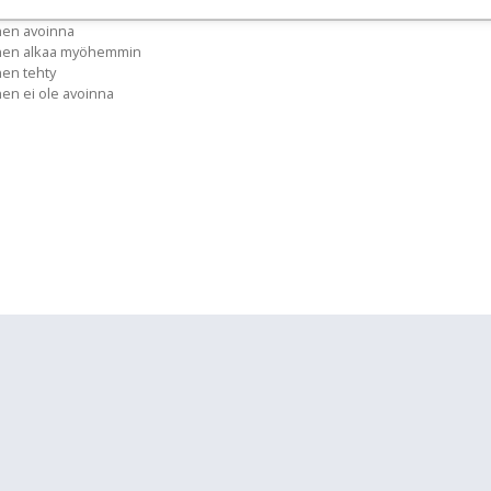
nen avoinna
inen alkaa myöhemmin
nen tehty
nen ei ole avoinna
lläpidolle