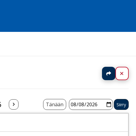
Jaa
Sulj
6
Tänään