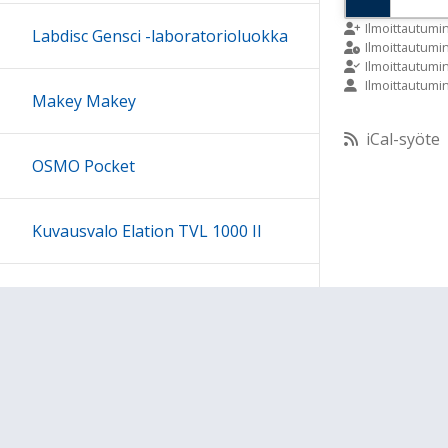
9:00
Ilmoittautumi
Labdisc Gensci -laboratorioluokka
Ilmoittautum
Ilmoittautumi
Ilmoittautumi
10:00
Makey Makey
iCal-syöte
11:00
OSMO Pocket
12:00
Kuvausvalo Elation TVL 1000 II
13:00
Sony kuulokesetti
14:00
15:00
Ohjeet
Lähetä palautetta Peda.net-y