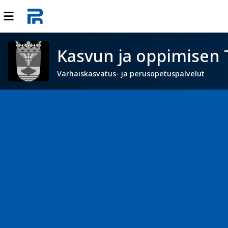
Kasvun ja oppimisen 
Varhaiskasvatus- ja perusopetuspalvelut