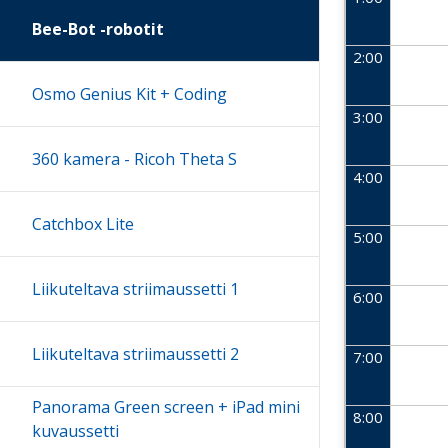
Bee-Bot -robotit
2:00
Osmo Genius Kit + Coding
3:00
360 kamera - Ricoh Theta S
4:00
Catchbox Lite
5:00
Liikuteltava striimaussetti 1
6:00
Liikuteltava striimaussetti 2
7:00
Panorama Green screen + iPad mini
8:00
kuvaussetti