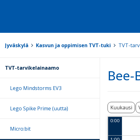
Jyväskylä
>
Kasvun ja oppimisen TVT-tuki
>
TVT-tarv
TVT-tarvikelainaamo
Bee-B
Lego Mindstorms EV3
Kuukausi
Lego Spike Prime (uutta)
0:00
Micro:bit
1:00