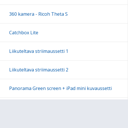
18:00
360 kamera - Ricoh Theta S
19:00
Catchbox Lite
20:00
Liikuteltava striimaussetti 1
21:00
Liikuteltava striimaussetti 2
22:00
Panorama Green screen + iPad mini kuvaussetti
23:00
Labdisc Gensci -laboratorioluokka
Makey Makey