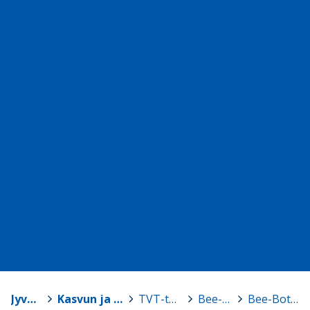
Jyväskylä
>
Kasvun ja oppimisen TVT-tuki
>
TVT-tarvikelainaamo
>
Bee-Bot -robotit
>
Bee-Bot, setti 2