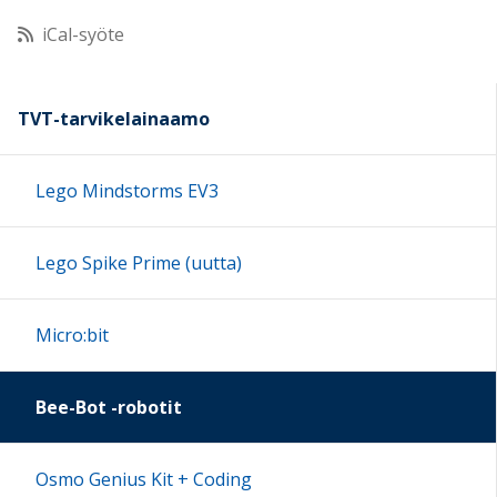
iCal-syöte
11:00
12:00
TVT-tarvikelainaamo
13:00
Lego Mindstorms EV3
14:00
Lego Spike Prime (uutta)
15:00
Micro:bit
16:00
Bee-Bot -robotit
17:00
Osmo Genius Kit + Coding