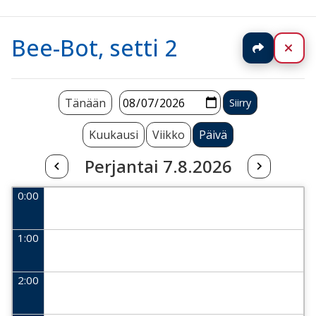
Bee-Bot, setti 2
Jaa
Sul
Tänään
Kuukausi
Viikko
Päivä
Perjantai 7.8.2026
0:00
1:00
2:00